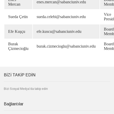
enes.mercan@sabanciuniv.edu
Mercan
Memb
Vice
Sueda Çetin
sueda.celebi@sabanciuniv.edu
Presid
Board
Efe Kuşçu
efe.kuscu@sabanciuniv.edu
Memb
Burak
Board
burak.cizmecioglu@sabanciuniv.edu
Çizmecioğlu
Memb
BİZİ TAKİP EDİN
Bizi Sosyal Medya'da takip edin
Bağlantılar