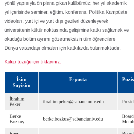
yönlü yapısıyla ön plana çıkan kulübümüz; her yıl akademik
yıl içerisinde seminer, eğitim, konferans, Politika Kampüste
videoları, yurt içi ve yurt dışı gezileri düzenleyerek
üniversitenin kültür noktasında gelişimine katkı sağlamak ve
okuduğu bölüm ayrımı gözetmeksizin tüm öğrencilere
Dünya vatandaşı olmaları için katkılarda bulunmaktadır.
Kulüp tüzüğü için tıklayınız.
İsim
E-posta
Pozi
Soyisim
İbrahim
ibrahim.peker@sabanciuniv.edu
Presid
Peker
Berke
Board
berke.bozkus@sabanciuniv.edu
Bozkuş
Memb
Enes
Board