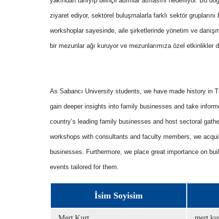
yakından tanıyıp bilinçli adımlar atmasını hedefliyor. Bu doğr
ziyaret ediyor, sektörel buluşmalarla farklı sektör gruplarını
workshoplar sayesinde, aile şirketlerinde yönetim ve danışm
bir mezunlar ağı kuruyor ve mezunlarımıza özel etkinlikler
As Sabancı University students, we have made history in T
gain deeper insights into family businesses and take informe
country’s leading family businesses and host sectoral gatheri
workshops with consultants and faculty members, we acqui
businesses. Furthermore, we place great importance on buil
events tailored for them.
İsim Soyisim
Mert Kurt
mert.ku