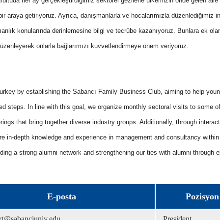
ultuda her ay gerçekleştirdiğimiz sektörel gezilerle ülkemizin önde gelen aile ş
 bir araya getiriyoruz. Ayrıca, danışmanlarla ve hocalarımızla düzenlediğimiz in
anlık konularında derinlemesine bilgi ve tecrübe kazanıyoruz. Bunlara ek ola
 düzenleyerek onlarla bağlarımızı kuvvetlendirmeye önem veriyoruz.
urkey by establishing the Sabancı Family Business Club, aiming to help you
d steps. In line with this goal, we organize monthly sectoral visits to some o
ngs that bring together diverse industry groups. Additionally, through interact
re in-depth knowledge and experience in management and consultancy within
ding a strong alumni network and strengthening our ties with alumni through e
E-posta
Pozisyon
rt@sabanciuniv.edu
President