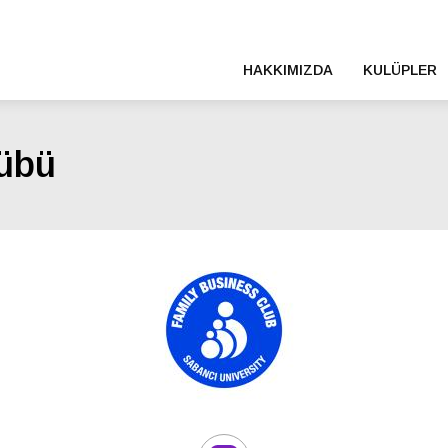
HAKKIMIZDA
KULÜPLER
Ana
gezinti
lübü
menüsü