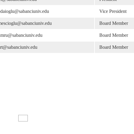
edaioglu@sabanciuniv.edu
Vice President
mescioglu@sabanciuniv.edu
Board Member
umru@sabanciuniv.edu
Board Member
urt@sabanciuniv.edu
Board Member