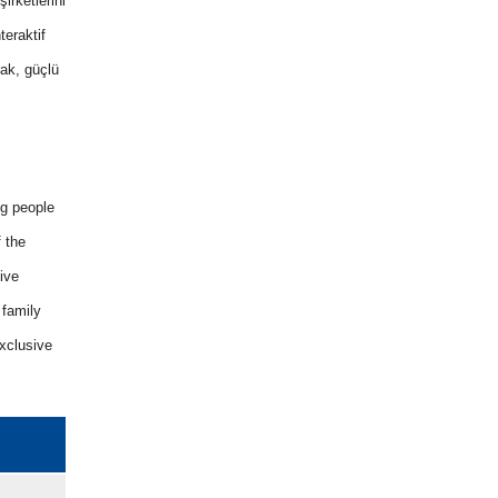
irketlerini
teraktif
rak, güçlü
ng people
f the
ive
 family
xclusive