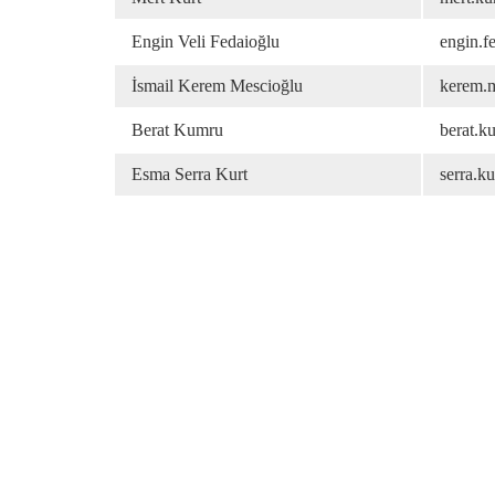
Engin Veli Fedaioğlu
engin.f
İsmail Kerem Mescioğlu
kerem.
Berat Kumru
berat.k
Esma Serra Kurt
serra.k