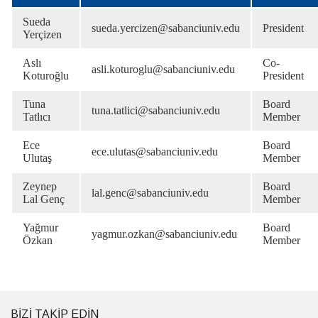
Sueda
sueda.yercizen@sabanciuniv.edu
President
Yerçizen
Aslı
Co-
asli.koturoglu@sabanciuniv.edu
Koturoğlu
President
Tuna
Board
tuna.tatlici@sabanciuniv.edu
Tatlıcı
Member
Ece
Board
ece.ulutas@sabanciuniv.edu
Ulutaş
Member
Zeynep
Board
lal.genc@sabanciuniv.edu
Lal Genç
Member
Yağmur
Board
yagmur.ozkan@sabanciuniv.edu
Özkan
Member
BİZİ TAKİP EDİN