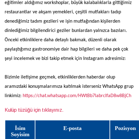
eğitimler aldığımız workshoplar, büyük kalabalıklarla gittiğimiz
restaurantlar ve akşam yemekleri, çeşitli mutfakları tadıp
denediğimiz tadım gezileri ve işin mutfağından kişilerden
dinlediğimiz bilgilendirici geziler bunlardan yalnızca bazıları.
Önceki etkinliklere daha detaylı bakmak, düzenli olarak
paylaştığımız gastronomiye dair hap bilgileri ve daha pek çok
şeyi incelemek ve bizi takip etmek için Instagram adresimiz:
Bizimle iletişime geçmek, etkinliklerden haberdar olup
aramızdaki konuşmalarımıza katılmak isterseniz WhatsApp grup
linkimiz:
https://chat.whatsapp.com/HWtBb7labrcIfaD8w8BjCh
Kulüp tüzüğü için tıklayınız.
İsim
E-posta
Pozisyon
Soyisim