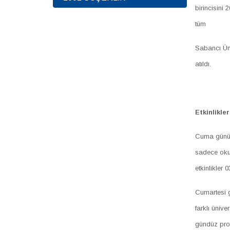
birincisini
tüm
Sabancı Üniv
atıldı.
Etkinlikler
Cuma günü 1
sadece okul
etkinlikler 
Cumartesi g
farklı üniv
gündüz prog