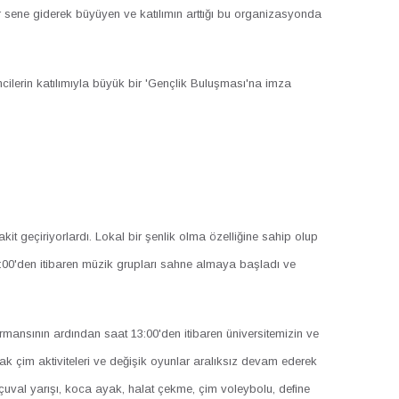
r sene giderek büyüyen ve katılımın arttığı bu organizasyonda
encilerin katılımıyla büyük bir 'Gençlik Buluşması'na imza
 geçiriyorlardı. Lokal bir şenlik olma özelliğine sahip olup
:00'den itibaren müzik grupları sahne almaya başladı ve
rmansının ardından saat 13:00'den itibaren üniversitemizin ve
rak çim aktiviteleri ve değişik oyunlar aralıksız devam ederek
 çuval yarışı, koca ayak, halat çekme, çim voleybolu, define