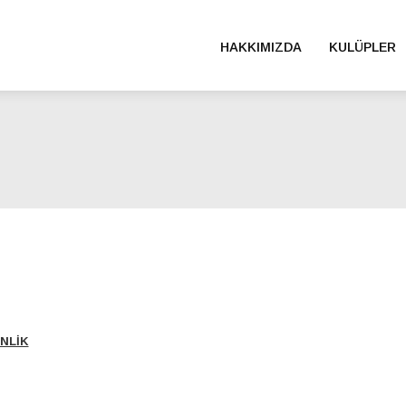
HAKKIMIZDA
KULÜPLER
Ana
gezinti
menüsü
ENLİK