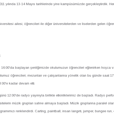
 2011 yılında 13-14 Mayıs tarihlerinde yine kampüsümüzde gerçekleştirdik. He
ersitesi ailesi, öğrencileri ile diğer üniversitelerden ve liselerden gelen öğr
:
6:00'da başlayan şenliğimizde okulumuzun öğrencileri eğlenirken hoşca vakit
umuz öğrencileri, mezunları ve çalışanlarına yönelik olan bu günde saat 17
03:00'e kadar devam etti.
ünü 12:00'de radyo yayınıyla birlikte etkinliklerimiz de başladı. Radyo perfo
ersitelerin müzik grupları sahne almaya başladı. Müzik gruplarına paralel ola
ramımızı renklendirdi. Carting, paintball, insan langırtı, jumper, bungee run,