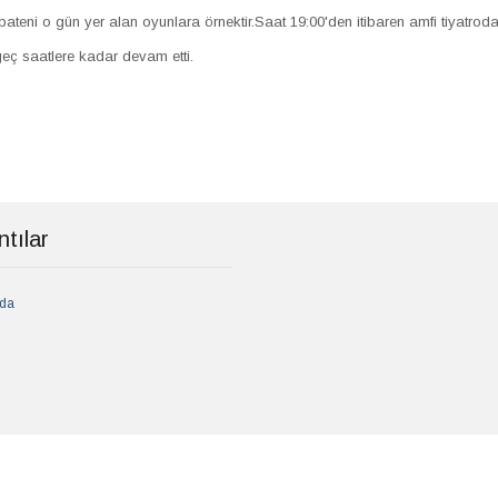
pateni o gün yer alan oyunlara örnektir.Saat 19:00'den itibaren amfi tiyatrod
geç saatlere kadar devam etti.
tılar
da