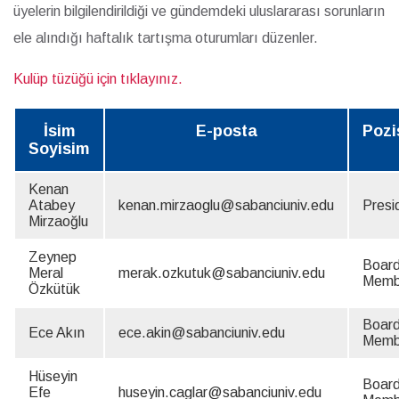
üyelerin bilgilendirildiği ve gündemdeki uluslararası sorunların
ele alındığı haftalık tartışma oturumları düzenler.
Kulüp tüzüğü için tıklayınız.
İsim
E-posta
Pozi
Soyisim
Kenan
Atabey
kenan.mirzaoglu@sabanciuniv.edu
Presi
Mirzaoğlu
Zeynep
Boar
Meral
merak.ozkutuk@sabanciuniv.edu
Memb
Özkütük
Boar
Ece Akın
ece.akin@sabanciuniv.edu
Memb
Hüseyin
Boar
Efe
huseyin.caglar@sabanciuniv.edu