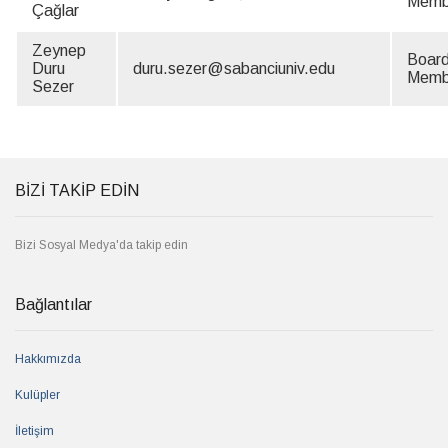
Memb
Çağlar
Zeynep
Boar
Duru
duru.sezer@sabanciuniv.edu
Memb
Sezer
BİZİ TAKİP EDİN
Bizi Sosyal Medya'da takip edin
Bağlantılar
Hakkımızda
Kulüpler
İletişim